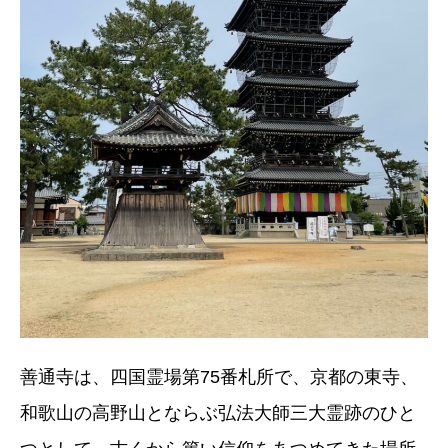
善通寺は、四国霊場第75番札所で、京都の東寺、
和歌山の高野山とならぶ弘法大師三大霊跡のひと