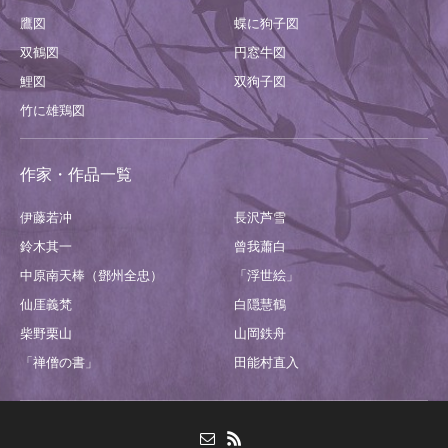
鷹図
蝶に狗子図
双鶴図
円窓牛図
鯉図
双狗子図
竹に雄鶏図
作家・作品一覧
伊藤若冲
長沢芦雪
鈴木其一
曾我蕭白
中原南天棒（鄧州全忠）
「浮世絵」
仙厓義梵
白隠慧鶴
柴野栗山
山岡鉄舟
「禅僧の書」
田能村直入