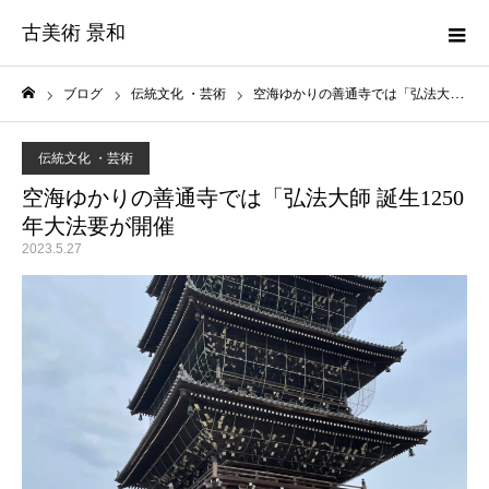
古美術 景和
ブログ
伝統文化 ・芸術
空海ゆかりの善通寺では「弘法大師 誕生1250年大法要が開催
ホーム
伝統文化 ・芸術
空海ゆかりの善通寺では「弘法大師 誕生1250
年大法要が開催
2023.5.27