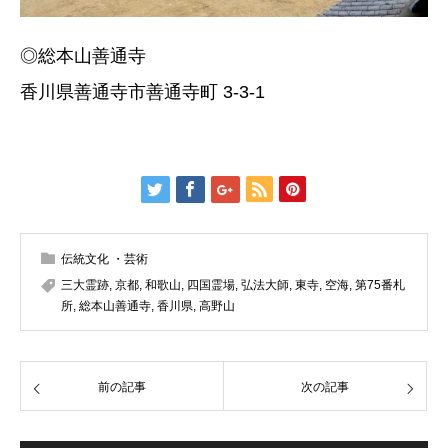
◎総本山善通寺
香川県善通寺市善通寺町 3-3-1
伝統文化 ・芸術
三大霊跡
,
京都
,
和歌山
,
四国霊場
,
弘法大師
,
東寺
,
空海
,
第75番札
所
,
総本山善通寺
,
香川県
,
高野山
前の記事
次の記事