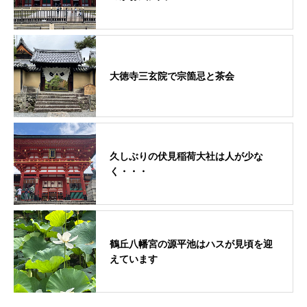
大徳寺三玄院で宗箇忌と茶会
久しぶりの伏見稲荷大社は人が少な
く・・・
鶴丘八幡宮の源平池はハスが見頃を迎
えています