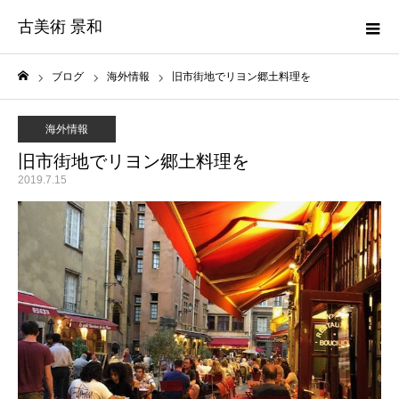
古美術 景和
ブログ
海外情報
旧市街地でリヨン郷土料理を
ホーム
海外情報
旧市街地でリヨン郷土料理を
2019.7.15