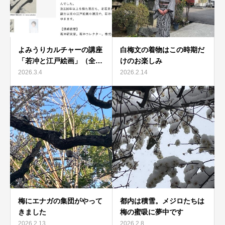
よみうりカルチャーの講座
白梅文の着物はこの時期だ
「若冲と江戸絵画」（全…
けのお楽しみ
2026.3.4
2026.2.14
梅にエナガの集団がやって
都内は積雪。メジロたちは
きました
梅の蜜吸に夢中です
2026.2.13
2026.2.8