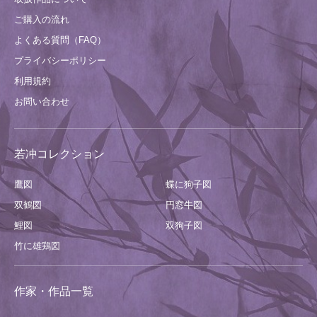
ご購入の流れ
よくある質問（FAQ）
プライバシーポリシー
利用規約
お問い合わせ
若冲コレクション
鷹図
蝶に狗子図
双鶴図
円窓牛図
鯉図
双狗子図
竹に雄鶏図
作家・作品一覧