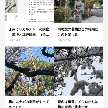
よみうりカルチャーの講座
白梅文の着物はこの時期だ
「若冲と江戸絵画」（全…
けのお楽しみ
2026.3.4
2026.2.14
梅にエナガの集団がやって
都内は積雪。メジロたちは
きました
梅の蜜吸に夢中です