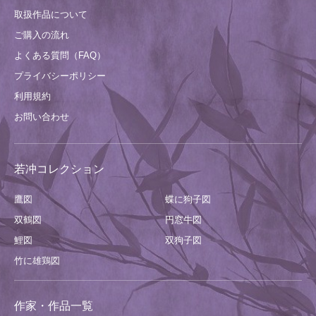
取扱作品について
ご購入の流れ
よくある質問（FAQ）
プライバシーポリシー
利用規約
お問い合わせ
若冲コレクション
鷹図
蝶に狗子図
双鶴図
円窓牛図
鯉図
双狗子図
竹に雄鶏図
作家・作品一覧