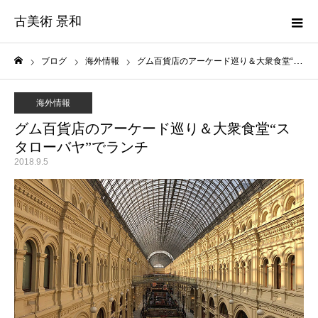
古美術 景和
ブログ
海外情報
グム百貨店のアーケード巡り＆大衆食堂“スタローバヤ”でランチ
ホーム
海外情報
グム百貨店のアーケード巡り＆大衆食堂“ス
タローバヤ”でランチ
2018.9.5