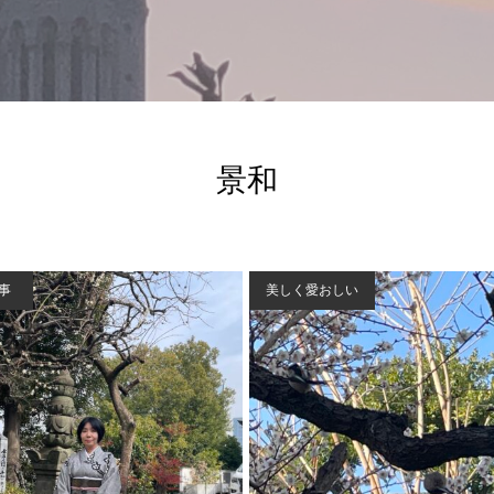
景和
事
美しく愛おしい