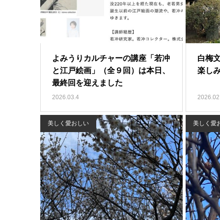
よみうりカルチャーの講座「若冲
白梅
と江戸絵画」（全９回）は本日、
楽し
最終回を迎えました
2026.03.4
2026.02
美しく愛おしい
美しく愛