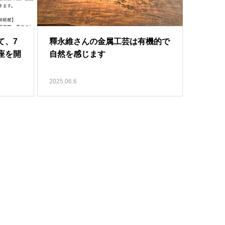
て、7
釋永維さんの金属工芸は有機的で
座を開
自然を感じます
2025.06.6