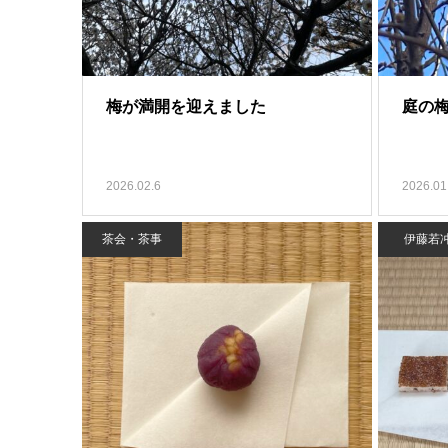
梅が満開を迎えました
庭の
2026.02.6
2026.01
茶会・茶事
伊藤若