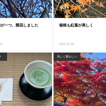
梅が一つ、開花しました
箱根も紅葉が美しく
.8
2025.12.19
冲
美しく愛おしい