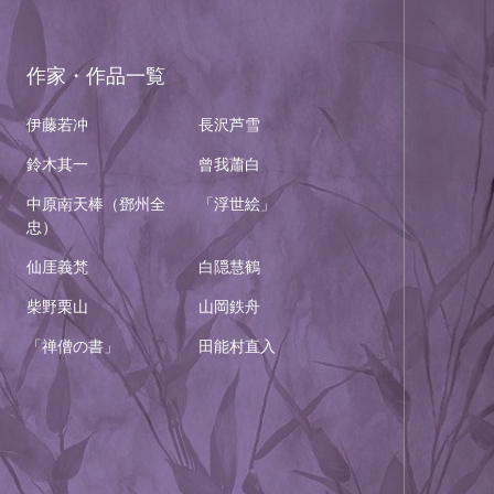
作家・作品一覧
伊藤若冲
長沢芦雪
鈴木其一
曾我蕭白
中原南天棒（鄧州全
「浮世絵」
忠）
仙厓義梵
白隠慧鶴
柴野栗山
山岡鉄舟
「禅僧の書」
田能村直入