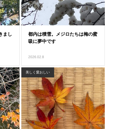
きまし
都内は積雪。メジロたちは梅の蜜
吸に夢中です
2026.02.8
美しく愛おしい