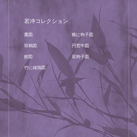
若冲コレクション
鷹図
蝶に狗子図
双鶴図
円窓牛図
鯉図
双狗子図
竹に雄鶏図