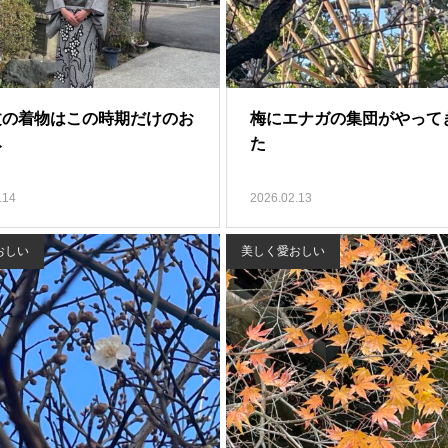
文の着物はこの時期だけのお
梅にエナガの集団がやって
み
た
.14
2026.02.13
おしい
美しく愛おしい