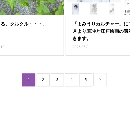
くる、クルクル・・・。
「よみうりカルチャー」に
月より若冲と江戸絵画の講
きます。
.19
2025.06.8
1
2
3
4
5