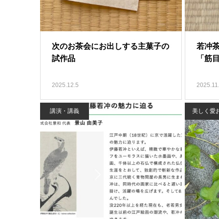
次のお茶会にお出しする主菓子の
若冲
試作品
「筋
2025.12.5
2025.11
講演・講義
美しく愛