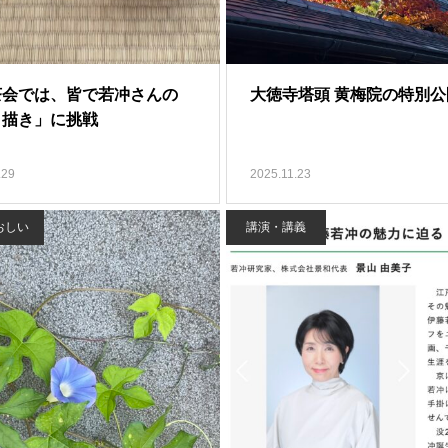
茶会では、皆で若冲さんの
大徳寺塔頭 黄梅院の特別公
目描き」に挑戦
.29
2025.11.23
おしい
講演・講義