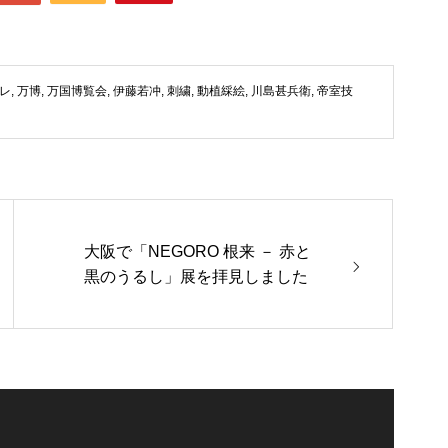
レ
,
万博
,
万国博覧会
,
伊藤若冲
,
刺繍
,
動植綵絵
,
川島甚兵衛
,
帝室技
大阪で「NEGORO 根来 － 赤と
黒のうるし」展を拝見しました