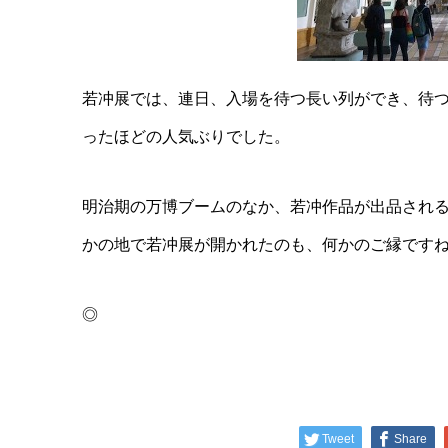
若冲展では、連日、入場を待つ長い列ができ、待つ
ったほどの人気ぶりでした。
明治期の万博ブームのなか、若冲作品が出品される
かの地で若冲展が開かれたのも、何かのご縁です
◎
Tweet
Share