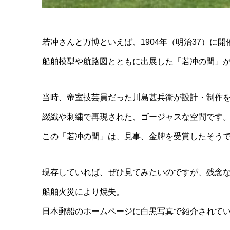
若冲さんと万博といえば、1904年（明治37）に
船舶模型や航路図とともに出展した「若冲の間」
当時、帝室技芸員だった川島甚兵衛が設計・制作
綴織や刺繍で再現された、ゴージャスな空間です
この「若冲の間」は、見事、金牌を受賞したそう
現存していれば、ぜひ見てみたいのですが、残念
船舶火災により焼失。
日本郵船のホームページに白黒写真で紹介されて