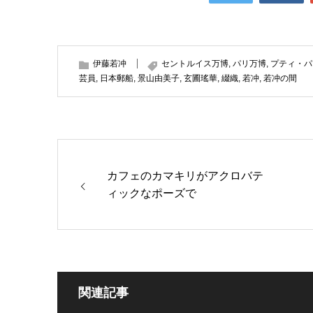
伊藤若冲
セントルイス万博
,
パリ万博
,
プティ・パ
芸員
,
日本郵船
,
景山由美子
,
玄圃瑤華
,
綴織
,
若冲
,
若冲の間
カフェのカマキリがアクロバテ
ィックなポーズで
関連記事