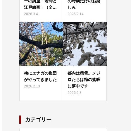
ーの講座「若冲と
の時期だけのお楽
江戸絵画」（全…
しみ
2026.3.4
2026.2.14
梅にエナガの集団
都内は積雪。メジ
がやってきました
ロたちは梅の蜜吸
に夢中です
2026.2.13
2026.2.8
カテゴリー