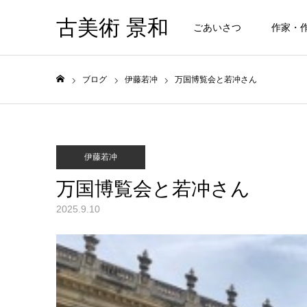
古美術 景和
ごあいさつ
作家・
ブログ
伊藤若冲
万国博覧会と若冲さん
ホーム
伊藤若冲
万国博覧会と若冲さん
2025.9.10