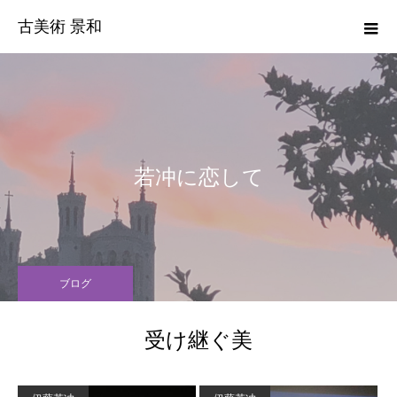
古美術 景和
若冲に恋して
ブログ
受け継ぐ美