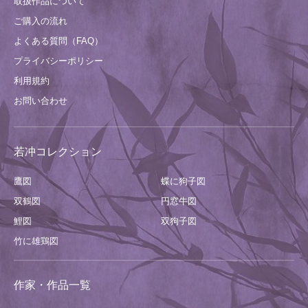
取扱作品について
ご購入の流れ
よくある質問（FAQ）
プライバシーポリシー
利用規約
お問い合わせ
若冲コレクション
鷹図
蝶に狗子図
双鶴図
円窓牛図
鯉図
双狗子図
竹に雄鶏図
作家・作品一覧