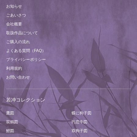
お知らせ
ごあいさつ
会社概要
取扱作品について
ご購入の流れ
よくある質問（FAQ）
プライバシーポリシー
利用規約
お問い合わせ
若冲コレクション
鷹図
蝶に狗子図
双鶴図
円窓牛図
鯉図
双狗子図