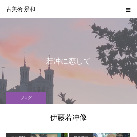
古美術 景和
若冲に恋して
ブログ
伊藤若冲像