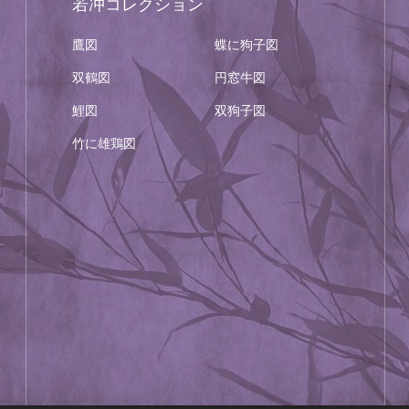
若冲コレクション
鷹図
蝶に狗子図
双鶴図
円窓牛図
鯉図
双狗子図
竹に雄鶏図