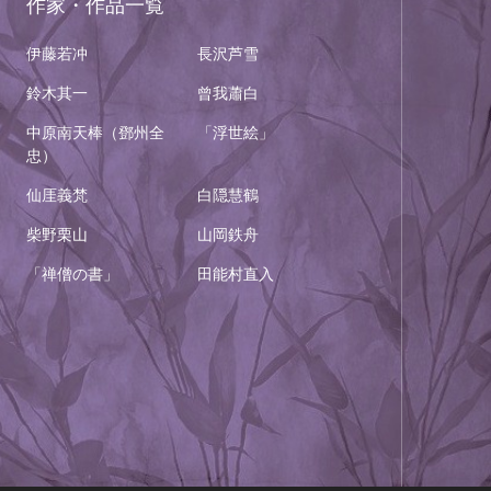
作家・作品一覧
伊藤若冲
長沢芦雪
鈴木其一
曾我蕭白
中原南天棒（鄧州全
「浮世絵」
忠）
仙厓義梵
白隠慧鶴
柴野栗山
山岡鉄舟
「禅僧の書」
田能村直入