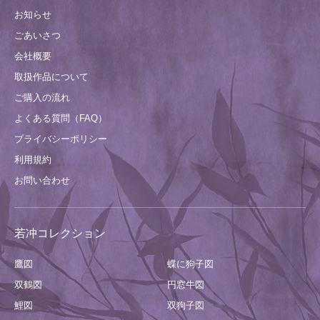
お知らせ
ごあいさつ
会社概要
取扱作品について
ご購入の流れ
よくある質問（FAQ）
プライバシーポリシー
利用規約
お問い合わせ
若冲コレクション
鷹図
蝶に狗子図
双鶴図
円窓牛図
鯉図
双狗子図